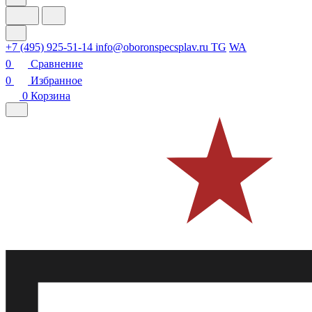
+7 (495) 925-51-14
info@oboronspecsplav.ru
TG
WA
0
Сравнение
0
Избранное
0
Корзина