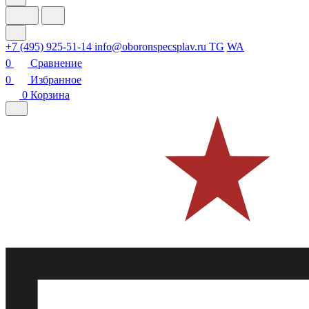
+7 (495) 925-51-14
info@oboronspecsplav.ru
TG
WA
0
Сравнение
0
Избранное
0
Корзина