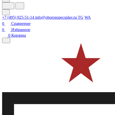
+7 (495) 925-51-14
info@oboronspecsplav.ru
TG
WA
0
Сравнение
0
Избранное
0
Корзина