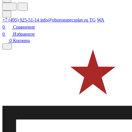
+7 (495) 925-51-14
info@oboronspecsplav.ru
TG
WA
0
Сравнение
0
Избранное
0
Корзина