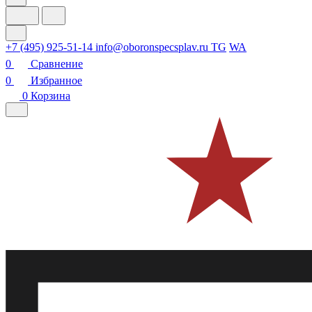
+7 (495) 925-51-14
info@oboronspecsplav.ru
TG
WA
0
Сравнение
0
Избранное
0
Корзина