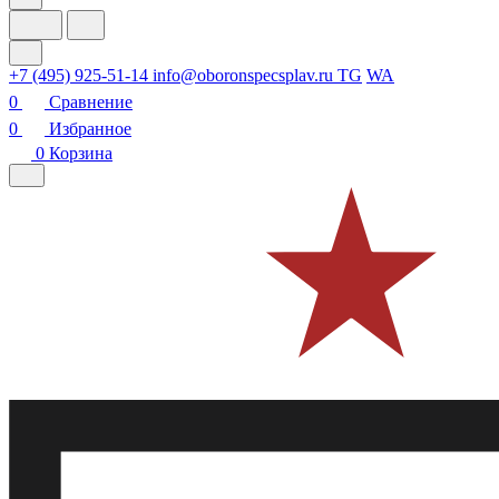
+7 (495) 925-51-14
info@oboronspecsplav.ru
TG
WA
0
Сравнение
0
Избранное
0
Корзина