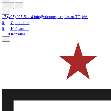
+7 (495) 925-51-14
info@oboronspecsplav.ru
TG
WA
0
Сравнение
0
Избранное
0
Корзина