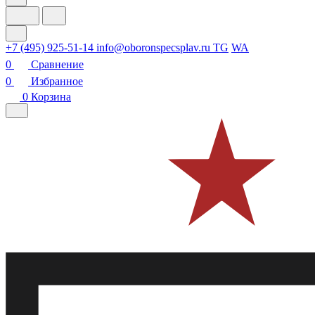
+7 (495) 925-51-14
info@oboronspecsplav.ru
TG
WA
0
Сравнение
0
Избранное
0
Корзина